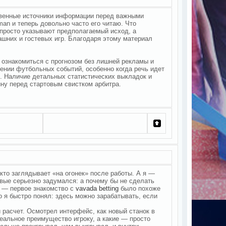
твенные источники информации перед важными
man и теперь довольно часто его читаю. Что
 просто указывают предполагаемый исход, а
шних и гостевых игр. Благодаря этому материал
ознакомиться с прогнозом без лишней рекламы и
нии футбольных событий, особенно когда речь идет
. Наличие детальных статистических выкладок и
ну перед стартовым свистком арбитра.
 кто заглядывает «на огонек» после работы. А я —
рвые серьезно задумался: а почему бы не сделать
о — первое знакомство с
vavada betting
было похоже
о я быстро понял: здесь можно зарабатывать, если
 расчет. Осмотрел интерфейс, как новый станок в
еальное преимущество игроку, а какие — просто