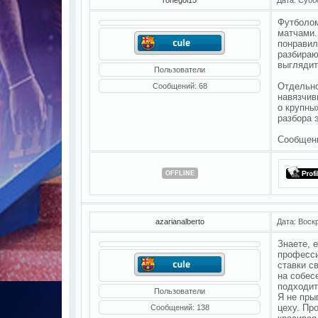
Футболом
матчами.
понравил
разбираю
выглядит
Пользователи
Отдельно
Сообщений:
68
навязчив
о крупны
разбора 
Сообщен
OFFLINE
azarianalberto
Дата: Воск
Знаете, 
професси
ставки с
на собес
подходит
Пользователи
Я не пры
цеху. Пр
Сообщений:
138