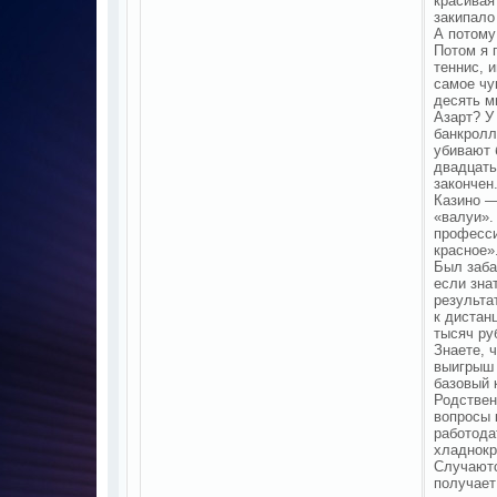
красивая
закипало
А потому
Потом я 
теннис, 
самое чу
десять м
Азарт? У
банкролл
убивают 
двадцать
закончен
Казино —
«валуи».
професси
красное»
Был заба
если зна
результа
к дистан
тысяч ру
Знаете, 
выигрыш 
базовый 
Родствен
вопросы 
работода
хладнокр
Случаютс
получает