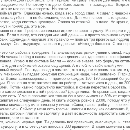
 упаковка для проигрыша. Опыт пришел не сразу. Первые две недели я 
 раздражение. Не потому что денег было жалко — я закладывал бюджет 
 что не мог понять алгоритм. Но потом…
поймал ритм. Однажды ночью, когда весь город спал, я сидел с чашкой к
иногда футбол — я не болельщик, честно. Для меня спорт — это цифры, 
вство, когда система щелкнула. Ставка за ставкой — в плюс. Не крупно, 
инут и понял: да, это мое.
 меня его нет. Профессиональные игроки не верят в удачу. Мы верим в
ом. Если я вижу, что сегодня «не мой день» — я просто закрываю ноутб
банк. Однажды я нарушил это правило — поймал три проигрыша подряд и
 минут. Сел, выдохнул, записал в дневник: «Никогда больше». С тех по
.
 это как работа в трейдинге. Ты анализируешь рынок (линии ставок), ищ
 На vavada betting я нашел несколько дисциплин, где перекос коэффици
онала. Играю я по системе Келли — если не знаете, это формула оптим
. Это для любителей острых ощущений. А я люблю стабильный ужин.
вный случай. Полгода назад я заметил, что в одном игровом автомате (д
ть механику) выпадает бонусная комбинация чаще, чем заявлено. Я три 
ты. Вывел закономерность — примерно каждые 150–170 вращений бонусн
ции. Я зашел на этот автомат как на работу — четыре часа в день, по 20
блей. Потом казино подкрутило настройки, и схема перестала работать. 
что самое сложное в этой профессии? Дисциплина. Не срываться, когда к
уже есть. У меня правило: как только банк увеличился на 30% от старт
капитал на следующий день. И спать ложусь ровно в 23:00, потому что 
ники сначала крутили пальцем у виска. «Саша, нашел работу — кнопки н
кончились. Сейчас у меня есть график, налоги я плачу как самозанятый
тель, который платит не зарплату, а дает возможность заработать само
овнее, чем остальные.
я, конечно, черные дни. Ты делаешь всё правильно, анализируешь, став
 судорогу, а в слоте сухая полоса в 300 вращений. В такие моменты гл