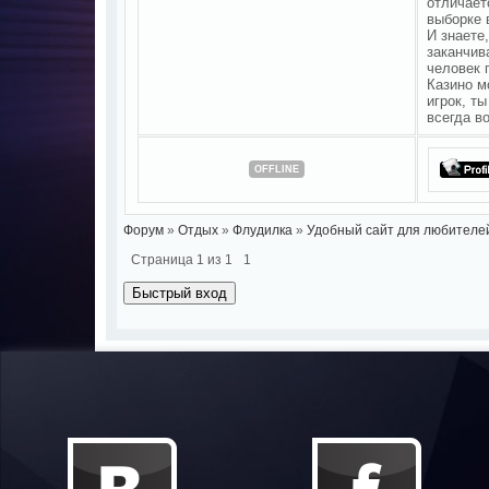
отличает
выборке 
И знаете
заканчив
человек 
Казино м
игрок, т
всегда в
OFFLINE
Форум
»
Отдых
»
Флудилка
»
Удобный сайт для любителе
Страница
1
из
1
1