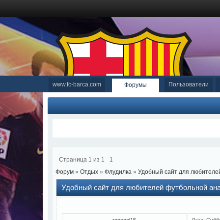
www.fc-barca.com
Пользователи
Форумы
Страница
1
из
1
1
Форум
»
Отдых
»
Флудилка
»
Удобный сайт для любителе
Удобный сайт для любителей футбольной ан
ronegol15
Дата: Субб