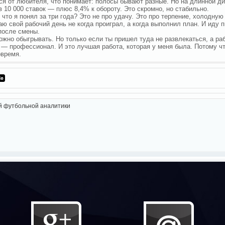
ся от любителя, что понимает: полосы бывают разные. Но на длинной ди
в 10 000 ставок — плюс 8,4% к обороту. Это скромно, но стабильно.
, что я понял за три года? Это не про удачу. Это про терпение, холодну
аю свой рабочий день не когда проиграл, а когда выполнил план. И иду 
после смены.
ожно обыгрывать. Но только если ты пришел туда не развлекаться, а ра
ы — профессионал. И это лучшая работа, которая у меня была. Потому 
овремя.
й футбольной аналитики