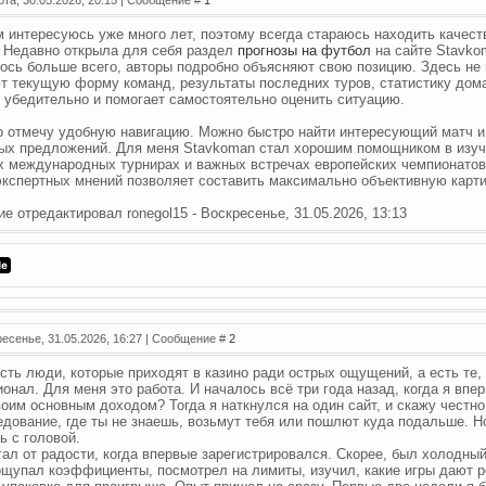
 интересуюсь уже много лет, поэтому всегда стараюсь находить качес
 Недавно открыла для себя раздел
прогнозы на футбол
на сайте Stavko
ось больше всего, авторы подробно объясняют свою позицию. Здесь не
т текущую форму команд, результаты последних туров, статистику дома
 убедительно и помогает самостоятельно оценить ситуацию.
 отмечу удобную навигацию. Можно быстро найти интересующий матч и 
ых предложений. Для меня Stavkoman стал хорошим помощником в изуче
х международных турнирах и важных встречах европейских чемпионатов
экспертных мнений позволяет составить максимально объективную карти
ие отредактировал
ronegol15
-
Воскресенье, 31.05.2026, 13:13
ресенье, 31.05.2026, 16:27 | Сообщение #
2
есть люди, которые приходят в казино ради острых ощущений, а есть те,
онал. Для меня это работа. И началось всё три года назад, когда я впе
воим основным доходом? Тогда я наткнулся на один сайт, и скажу честн
едование, где ты не знаешь, возьмут тебя или пошлют куда подальше. Н
ь с головой.
гал от радости, когда впервые зарегистрировался. Скорее, был холодный
ощупал коэффициенты, посмотрел на лимиты, изучил, какие игры дают р