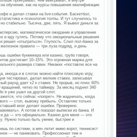
больше проигрывал, чем выигрывал, и внутри
на обучение, как на курсы повышения квалификации.
офе и делал ставки на live-события. Баскетбол,
статистика и психология толпы. И тут случилось то
но стабильно. Тысяча, две, пять. Я вывел деньги за
 дисперсию, математическое ожидание и управление
ук и иду гулять. Потому что эмоциональные решения
 решил «отыграться». Глупость. Слил пол-банка за
р железное правило — три луза подряд, и день
ешь ошибки букмекера или казино, грубо говоря,
ентов достигает 10–15%. Это огромная маржа для
ального размера ставки. Никаких «поставлю все на
а, иногда и в слотах можно найти плюсовую игру,
дня тестировал, делал мелкие ставки, записывал
ый раунд дает х2 к ставке. Не прорыв, но плюс 60%
0 вращений, четко по таймеру. За месяц поднял 340
Но я уже ушел на другой слот.
ажется, что сейчас «попрет». Не жадничать, когда
ового — стоп, вывожу прибыль. Оставляю только
уставший мозг делает ошибки. Проверено.
ажимать». А потом я показал выписки из банка. И
, и да — это официально. Казино для меня — это
му. Нужно только быть умнее, быстрее и
ишь по системе, а мяч летит мимо ворот, теннисист
авное — не паниковать. Профессионал тем и