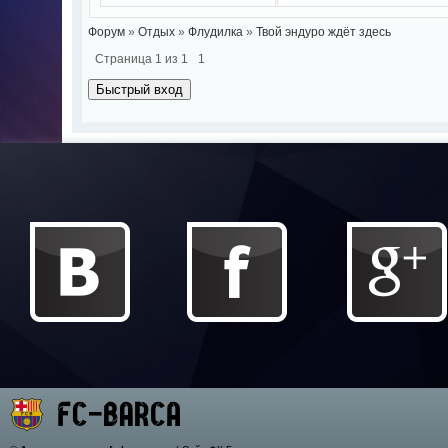
Форум
»
Отдых
»
Флудилка
»
Твой эндуро ждёт здесь
Страница
1
из
1
1