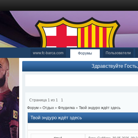
www.fc-barca.com
Пользователи
Форумы
Здравствуйте Гость
Страница
1
из
1
1
Форум
»
Отдых
»
Флудилка
»
Твой эндуро ждёт здесь
Твой эндуро ждёт здесь
timy4
Дата: Суббота, 30.05.2026, 09: