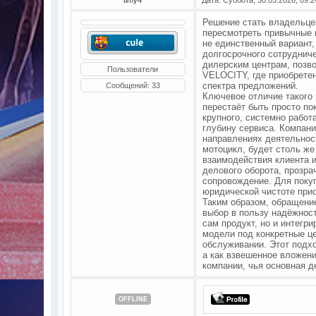
Решение стать владельце
пересмотреть привычные 
не единственный вариант,
долгосрочного сотруднич
дилерским центрам, поз
Пользователи
VELOCITY, где приобретен
спектра предложений.
Сообщений:
33
Ключевое отличие такого
перестаёт быть просто по
крупного, системно работ
глубину сервиса. Компани
направлениях деятельност
мотоцикл, будет столь же
взаимодействия клиента и
делового оборота, прозр
сопровождение. Для покуп
юридической чистоте при
Таким образом, обращени
выбор в пользу надёжност
сам продукт, но и интегр
модели под конкретные ц
обслуживании. Этот подхо
а как взвешенное вложени
компании, чья основная д
OFFLINE