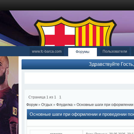
www.fc-barca.com
Пользователи
Форумы
Здравствуйте Гость
Страница
1
из
1
1
Форум
»
Отдых
»
Флудилка
»
Основные шаги при оформлении 
Основные шаги при оформлении и проведении по
ospeons
Дата: Пятница, 29.05.2026, 23: