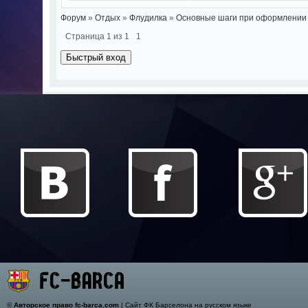
Форум
»
Отдых
»
Флудилка
»
Основные шаги при оформлении 
Страница
1
из
1
1
©
Авторское право fc-barca.com
| Сайт ФК Барселона на русском языке