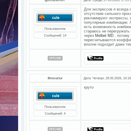
Для экспрессов я всегда 
отсутствие сильного про
рекламируют экспрессы, 
популярные комбинации. Л
есть возможность комбини
Пользователи
стараюсь не перегружать
через
Melbet MD
, потому
Сообщений:
14
пересчитываются коэффиц
вполне подходит даже те
OFFLINE
ifimovartur
Дата: Четверг, 28.05.2026, 10:
круто
Пользователи
Сообщений:
4
OFFLINE