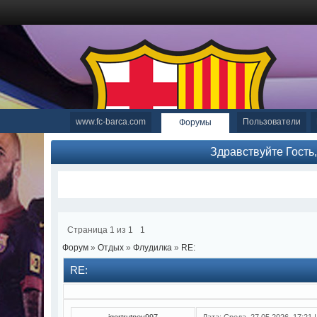
www.fc-barca.com
Пользователи
Форумы
Здравствуйте Гость
Страница
1
из
1
1
Форум
»
Отдых
»
Флудилка
»
RE:
RE:
igortrutnev997
Дата: Среда, 27.05.2026, 17:21