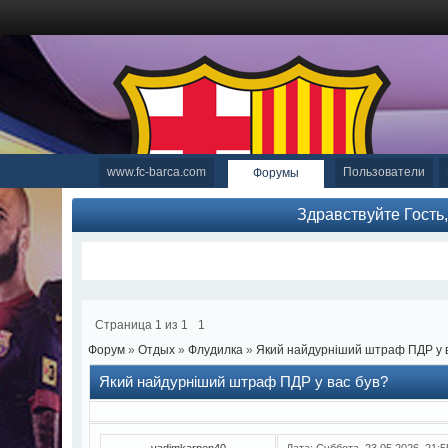
www.fc-barca.com
Пользователи
Форумы
Здравствуйте Гость
Страница
1
из
1
1
Форум
»
Отдых
»
Флудилка
»
Який найдурніший штраф ПДР у в
Який найдурніший штраф ПДР у вас був?
vadimkarpen40
Дата: Суббота, 23.05.2026, 21: