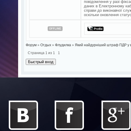
повідомлення у разі фікса
даних в Електронному кабі
справи до виконавчої служ
оскільки оновлення статус
OFFLINE
Форум
»
Отдых
»
Флудилка
»
Який найдурніший штраф ПДР у в
Страница
1
из
1
1