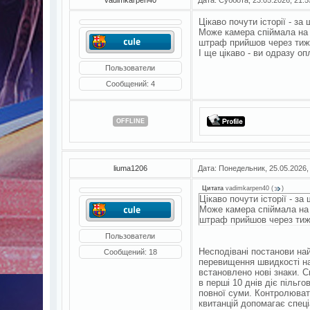
Цікаво почути історії - з
Може камера спіймала на 
штраф прийшов через тижд
І ще цікаво - ви одразу 
Пользователи
Сообщений:
4
OFFLINE
liuma1206
Дата: Понедельник, 25.05.2026,
Цитата
vadimkarpen40
(
)
Цікаво почути історії - з
Може камера спіймала на 
штраф прийшов через тижд
Пользователи
Несподівані постанови най
Сообщений:
18
перевищення швидкості на
встановлено нові знаки. С
в перші 10 днів діє пільг
повної суми. Контролюват
квитанцій допомагає спец