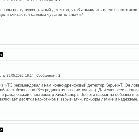
енном посту нужен точный детектор, чтобы выявлять следы наркотиков н
дели считаются самыми чувствительными?
ота, 23.05.2026, 19:14 | Сообщение #
2
из ФТС рекомендовали нам ионно-дрейфовый детектор Кербер-Т. Он лови
работает безопасно (без радиоактивного источника). Для экспресс-анали
ли рамановский спектрометр ХимЭксперт. Все эти варианты собраны в 
включает десятки наркотиков и взрывчатки, приборы лёгкие и надёжные.