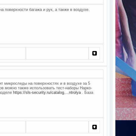
а поверхности багажа и рук, а также в воздухе.
т микроследы на поверхностях и в воздухе за 5
зов можно также использовать тест-наборы Нарко-
разделе
https://sls-security.ru/catalog....ntrolya
. База