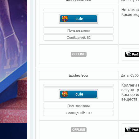
На тамож
Какие мо
Пользователи
Сообщений:
82
OFFLINE
tatishevfedor
Дата: Субб
Коллеги 
секунд, 
Каспер и
веществ 
Пользователи
Сообщений:
109
OFFLINE