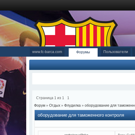
www.fc-barca.com
Пользователи
Форумы
Страница
1
из
1
1
Форум
»
Отдых
»
Флудилка
»
оборудование для таможенн
оборудование для таможенного контроля
andrejcoval3nko
Дата: Субб