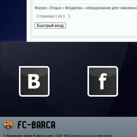
Форум
»
Отдых
»
Флудилка
»
оборудование для таможенн
Страница
1
из
1
1
©
Авторское право fc-barca.com
| Сайт ФК Барселона на русском языке