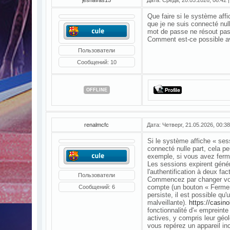
Que faire si le système affi
que je ne suis connecté nul
mot de passe ne résout pas 
Comment est-ce possible ave
Пользователи
Сообщений:
10
OFFLINE
renalmcfc
Дата: Четверг, 21.05.2026, 00:
Si le système affiche « ses
connecté nulle part, cela p
exemple, si vous avez fermé 
Les sessions expirent gén
l'authentification à deux fa
Пользователи
Commencez par changer votr
compte (un bouton « Fermer 
Сообщений:
6
persiste, il est possible qu
malveillante).
https://casino
fonctionnalité d'« empreinte
actives, y compris leur géolo
vous repérez un appareil in