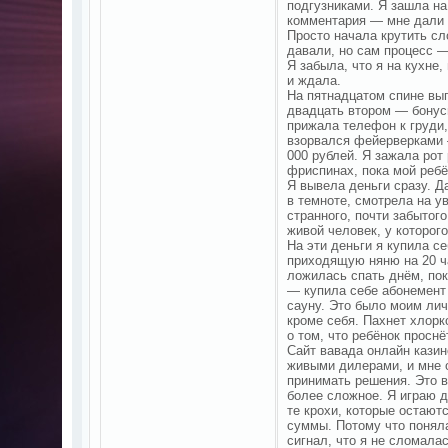
подгузниками. Я зашла на
комментария — мне дали ф
Просто начала крутить сл
давали, но сам процесс —
Я забыла, что я на кухне
и ждала.
На пятнадцатом спине вып
двадцать втором — бонусн
прижала телефон к груди,
взорвался фейерверками —
000 рублей. Я зажала рот
фриспинах, пока мой ребё
Я вывела деньги сразу. Д
в темноте, смотрела на ув
странного, почти забытого
живой человек, у которог
На эти деньги я купила се
приходящую няню на 20 ча
ложилась спать днём, пок
— купила себе абонемент 
сауну. Это было моим лич
кроме себя. Пахнет хлорк
о том, что ребёнок проснё
Сайт вавада онлайн казин
живыми дилерами, и мне о
принимать решения. Это в
более сложное. Я играю д
те крохи, которые остают
суммы. Потому что поняла
сигнал, что я не сломала