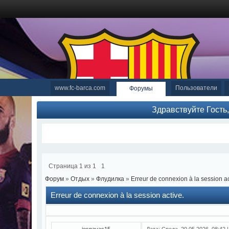
www.fc-barca.com
Пользователи
Форумы
Здравствуйте Гость
Страница
1
из
1
1
Форум
»
Отдых
»
Флудилка
»
Erreur de connexion à la session ac
Erreur de connexion à la session active.
jesnavas15
Дата: Среда, 20.05.2026, 08:42