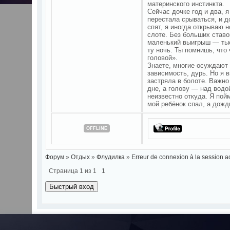
материнского инстинкта.
Сейчас дочке год и два, 
перестала срываться, и д
спят, я иногда открываю 
слоте. Без больших ставо
маленький выигрыш — тыс
ту ночь. Ты помнишь, что
головой».
Знаете, многие осуждают 
зависимость, дурь. Но я в
застряла в болоте. Важно
дне, а голову — над водо
неизвестно откуда. Я пой
мой ребёнок спал, а дожд
OFFLINE
Форум
»
Отдых
»
Флудилка
»
Erreur de connexion à la session ac
Страница
1
из
1
1