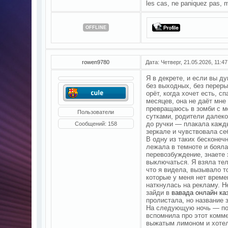
les cas, ne paniquez pas, 
OFFLINE
rowen9780
Дата: Четверг, 21.05.2026, 11:4
Я в декрете, и если вы ду
без выходных, без переры
орёт, когда хочет есть, с
месяцев, она не даёт мне
превращаюсь в зомби с мо
Пользователи
сутками, родители далеко
до ручки — плакала кажд
Сообщений:
158
зеркале и чувствовала се
В одну из таких бесконеч
лежала в темноте и бояла
перевозбуждение, знаете э
выключаться. Я взяла тел
что я видела, вызывало т
которые у меня нет времен
наткнулась на рекламу. Н
зайди в
вавада онлайн ка
пролистала, но название 
На следующую ночь — пот
вспомнила про этот комме
выжатым лимоном и хотела