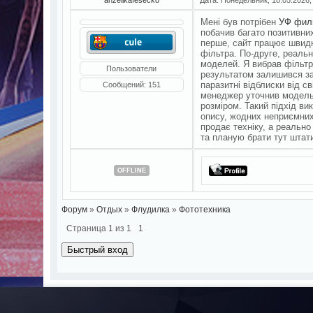
Мені був потрібен
УФ филь
побачив багато позитивних
перше, сайт працює швидко
фільтра. По-друге, реальн
моделей. Я вибрав фільтр
Пользователи
результатом залишився зад
паразитні відблиски від с
Сообщений:
151
менеджер уточнив модель 
розміром. Такий підхід ви
опису, жодних неприємних
продає техніку, а реально
та планую брати тут штатив
OFFLINE
Форум
»
Отдых
»
Флудилка
»
Фототехника
Страница
1
из
1
1