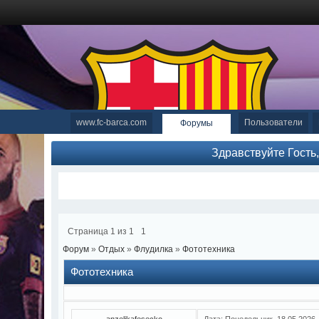
www.fc-barca.com
Пользователи
Форумы
Здравствуйте Гость
Страница
1
из
1
1
Форум
»
Отдых
»
Флудилка
»
Фототехника
Фототехника
anzelikafesecko
Дата: Понедельник, 18.05.2026,