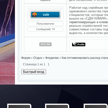
Работая над серийным пр
одинакового качества гер
специалистов, которые по
вышли на «СДМ-ХИМИЯ», 
герметизирующих и клеев
Пользователи
реально отработанной тех
совместимые составы под
Сообщений:
74
выросла, а количество р
OFFLINE
Форум
»
Отдых
»
Флудилка
»
Как оптимизировать расход стро
Страница
1
из
1
1