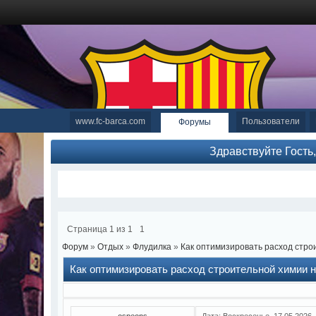
www.fc-barca.com
Пользователи
Форумы
Здравствуйте Гость
Страница
1
из
1
1
Форум
»
Отдых
»
Флудилка
»
Как оптимизировать расход стро
Как оптимизировать расход строительной химии 
ospeons
Дата: Воскресенье, 17.05.2026,