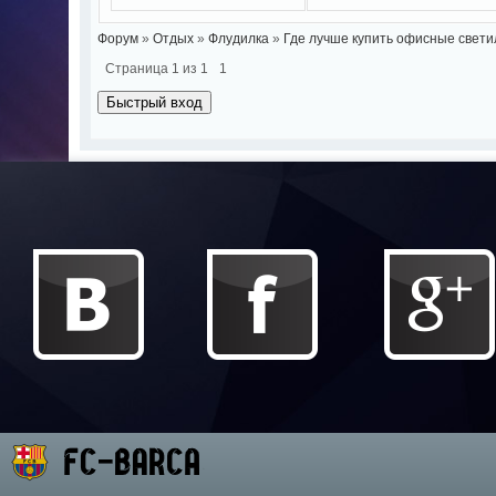
Форум
»
Отдых
»
Флудилка
»
Где лучше купить офисные свети
Страница
1
из
1
1