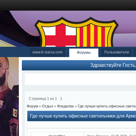
www.fc-barca.com
Пользователи
Форумы
Здравствуйте Гость
Страница
1
из
1
1
Форум
»
Отдых
»
Флудилка
»
Где лучше купить офисные свети
Где лучше купить офисные светильники для Армс
bisznofilma
Дата: Пятница, 15.05.2026, 21: