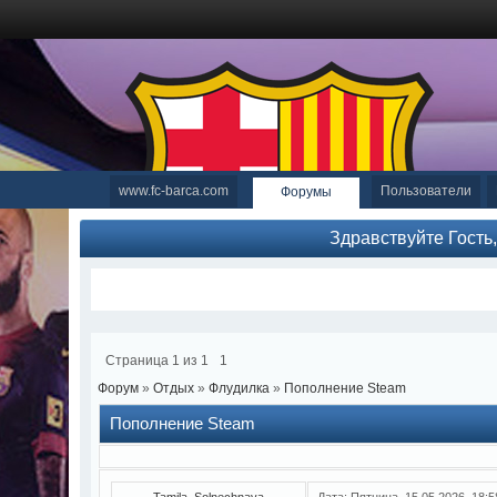
www.fc-barca.com
Пользователи
Форумы
Здравствуйте Гость
Страница
1
из
1
1
Форум
»
Отдых
»
Флудилка
»
Пополнение Steam
Пополнение Steam
Tamila_Solnechnaya
Дата: Пятница, 15.05.2026, 18: