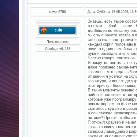
rowen9780
Дата: Суббота, 16.05.2026, 13:
Знаешь, есть такое состо
а потом — бац! — капля. Н
долбящей по металлу рако
мысль о работе завтра в 
словно включает режим «
Пользователи
каждый скрип половицы в 
ночи, в одних семейных т
Сообщений:
158
руке и разводным ключом
Честно говоря, сантехник
Я покрутил вентиль, посту
даже произнёс сакрамента
казалось, что вода выбра
отчаянии я уселся на хо
гарнитура, и понял: до у
этот приступ бессонницы, 
В такие моменты обычно 
войны и политики, от кот
которые уже программиру
новым парнем на фоне мор
скатилось куда-то в район
а сон сбежал безвозвратн
потом»? Просто чтобы заг
Я открыл браузер и начал
когда-то скинул коллега 
запахом лавандового кофе
заходит на один ресурс п