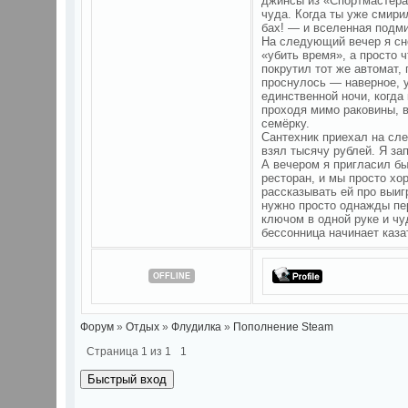
джинсы из «Спортмастера
чуда. Когда ты уже смирил
бах! — и вселенная подми
На следующий вечер я сно
«убить время», а просто 
покрутил тот же автомат, 
проснулось — наверное, у
единственной ночи, когда
проходя мимо раковины, в
семёрку.
Сантехник приехал на сле
взял тысячу рублей. Я зап
А вечером я пригласил б
ресторан, и мы просто хо
рассказывать ей про выиг
нужно просто однажды пер
ключом в одной руке и чу
бессонница начинает каза
OFFLINE
Форум
»
Отдых
»
Флудилка
»
Пополнение Steam
Страница
1
из
1
1