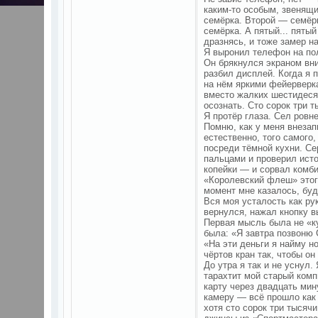
каким-то особым, звенящ
семёрка. Второй — семёр
семёрка. А пятый... пяты
дразнясь, и тоже замер н
Я выронил телефон на по
Он брякнулся экраном вни
разбил дисплей. Когда я 
на нём яркими фейерверка
вместо жалких шестидесят
осознать. Сто сорок три 
Я протёр глаза. Сел ровн
Помню, как у меня внезап
естественно, того самого
посреди тёмной кухни. С
пальцами и проверил исто
копейки — и сорвал комби
«Королевский флеш» этого
момент мне казалось, буд
Вся моя усталость как рук
вернулся, нажал кнопку в
Первая мысль была не «к
была: «Я завтра позвоню 
«На эти деньги я найму но
чёртов кран так, чтобы о
До утра я так и не уснул
тарахтит мой старый комп
карту через двадцать мин
камеру — всё прошло как 
хотя сто сорок три тысяч