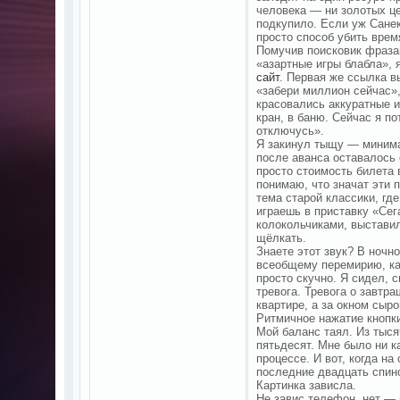
человека — ни золотых це
подкупило. Если уж Санек
просто способ убить врем
Помучив поисковик фразам
«азартные игры блабла», 
сайт
. Первая же ссылка в
«забери миллион сейчас»,
красовались аккуратные и
кран, в баню. Сейчас я по
отключусь».
Я закинул тыщу — минима
после аванса оставалось 
просто стоимость билета 
понимаю, что значат эти
тема старой классики, где
играешь в приставку «Сег
колокольчиками, выставил
щёлкать.
Знаете этот звук? В ночн
всеобщему перемирию, ка
просто скучно. Я сидел, 
тревога. Тревога о завтра
квартире, а за окном сыр
Ритмичное нажатие кнопки
Мой баланс таял. Из тыся
пятьдесят. Мне было ни к
процессе. И вот, когда н
последние двадцать спино
Картинка зависла.
Не завис телефон, нет — 