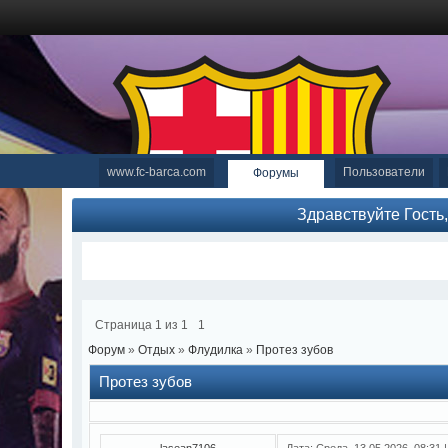
www.fc-barca.com
Пользователи
Форумы
Здравствуйте Гость
Страница
1
из
1
1
Форум
»
Отдых
»
Флудилка
»
Протез зубов
Протез зубов
lasean7106
Дата: Среда, 13.05.2026, 08:31