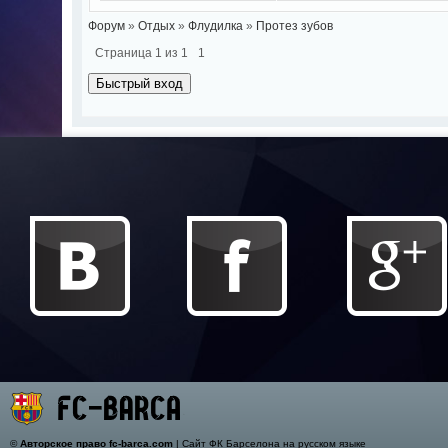
Форум
»
Отдых
»
Флудилка
»
Протез зубов
Страница
1
из
1
1
©
Авторское право fc-barca.com
| Сайт ФК Барселона на русском языке