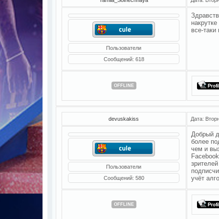
Здравств
накрутке
все-таки
Пользователи
Сообщений:
618
OFFLINE
devuskakiss
Дата: Втор
Добрый д
более по
чем и вы
Facebook 
зрителей
Пользователи
подписчи
учёт алг
Сообщений:
580
OFFLINE