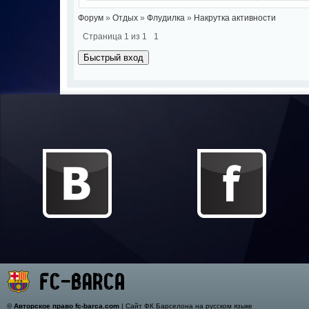
Форум
»
Отдых
»
Флудилка
»
Накрутка активности
Страница
1
из
1
1
©
Авторское право fc-barca.com
| Сайт ФК Барселона на русском языке