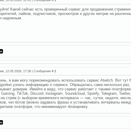
уйте! Какой сейчас есть проверенный сервис для продвижения стриминг
 зрителей, лайков, подписчиков, просмотров и других метрик на разли
 и надежным.
ник, 12.05.2026, 17:36 | Сообщение #
2
ень, я вам могу порекомендовать использовать сервис Atwitch. Вот тут
дробно узнать информацию о сервисе. Обращалась сама несколько раз, 
зывает доверие. Имейте в виду, что сервис работает с такими платформам
Gaming, TikTok, Discord, Instagram, Soundcloud, Spotify, Telegram, Twit
 на стрим (с выбором временного интервала — час, сутки, неделя, меся
ков, чат-ботов (можно задавать фразы и устанавливать интервалы межд
оритмов платформ, что минимизирует блокировку.