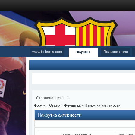
www.fc-barca.com
Пользователи
Форумы
Страница
1
из
1
1
Форум
»
Отдых
»
Флудилка
»
Накрутка активности
Накрутка активности
Tamila_Solnechnaya
Дата: Втор