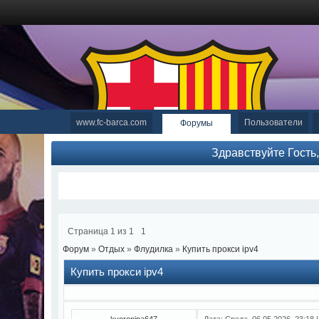
www.fc-barca.com
Пользователи
Форумы
Здравствуйте Гость
Страница
1
из
1
1
Форум
»
Отдых
»
Флудилка
»
Купить прокси ipv4
Купить прокси ipv4
kvoronina647
Дата: Среда, 06.05.2026, 23:18