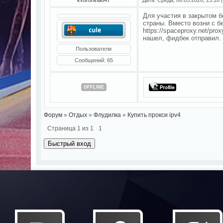
Для участия в закрытом б
страны. Вместо возни с б
https://spaceproxy.net/pro
нашел, фидбек отправил.
Пользователи
Сообщений:
65
OFFLINE
Форум
»
Отдых
»
Флудилка
»
Купить прокси ipv4
Страница
1
из
1
1