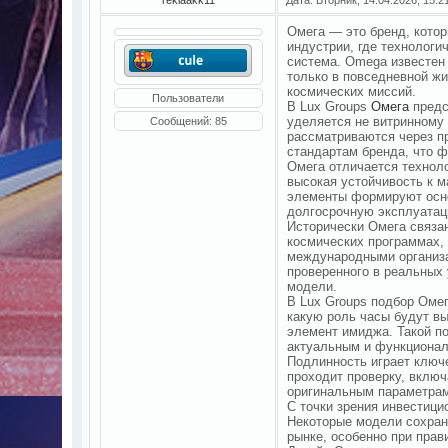
Омега — это бренд, кото
индустрии, где технологи
система. Omega известен
только в повседневной жи
космических миссий.
Пользователи
В Lux Groups
Омега
предс
уделяется не витринному 
Сообщений:
85
рассматриваются через пр
стандартам бренда, что ф
Омега отличается технол
высокая устойчивость к м
элементы формируют осно
долгосрочную эксплуатац
Исторически Омега связан
космических программах,
международными организа
проверенного в реальных
модели.
В Lux Groups подбор Омег
какую роль часы будут в
элемент имиджа. Такой п
актуальным и функциона
Подлинность играет ключ
проходит проверку, включ
оригинальным параметрам.
С точки зрения инвестиц
Некоторые модели сохран
рынке, особенно при прав