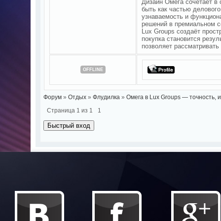
Дизайн Омега сочетает в 
быть как частью делового
узнаваемость и функцион
решений в премиальном с
Lux Groups создаёт прост
покупка становится резул
позволяет рассматривать 
OFFLINE
Форум
»
Отдых
»
Флудилка
»
Омега в Lux Groups — точность, 
Страница
1
из
1
1