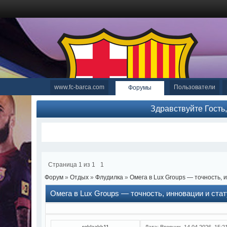
www.fc-barca.com
Пользователи
Форумы
Здравствуйте Гость
Страница
1
из
1
1
Форум
»
Отдых
»
Флудилка
»
Омега в Lux Groups — точность, 
Омега в Lux Groups — точность, инновации и ста
reklaakk11
Дата: Вторник, 14.04.2026, 15: