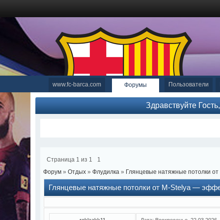
www.fc-barca.com
Пользователи
Форумы
Здравствуйте Гость
Страница
1
из
1
1
Форум
»
Отдых
»
Флудилка
»
Глянцевые натяжные потолки от 
Глянцевые натяжные потолки от M-Stelya — эфф
reklaakk11
Дата: Воскресенье, 22.03.2026,