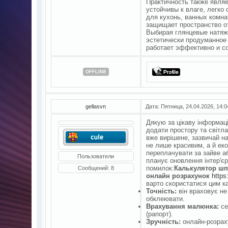
Практичность также явля
устойчивы к влаге, легко
для кухонь, ванных комна
защищает пространство о
Выбирая глянцевые натяжн
эстетически продуманное 
работает эффективно и со
OFFLINE
gellasvn
Дата: Пятница, 24.04.2026, 14:
Дякую за цікаву інформаці
додати простору та світл
вже вирішене, зазвичай н
не лише красивим, а й ек
переплачувати за зайве аб
Пользователи
планує оновлення інтер'є
помилок:
Калькулятор шпа
Сообщений:
8
онлайн розрахунок
https
варто скористатися цим к
Точність:
він враховує не 
обклеювати.
Врахування малюнка:
се
(рапорт).
Зручність:
онлайн-розрах