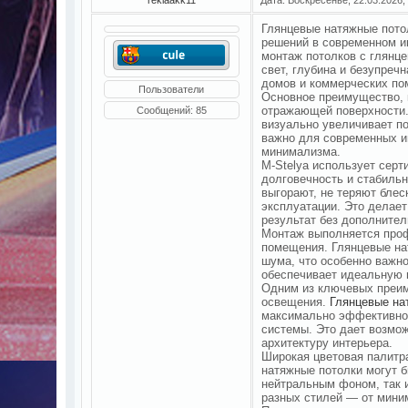
Глянцевые натяжные пото
решений в современном и
монтаж потолков с глянце
свет, глубина и безупреч
домов и коммерческих по
Пользователи
Основное преимущество, 
отражающей поверхности.
Сообщений:
85
визуально увеличивает п
важно для современных и
минимализма.
M-Stelya использует серт
долговечность и стабиль
выгорают, не теряют блес
эксплуатации. Это делает
результат без дополнител
Монтаж выполняется проф
помещения. Глянцевые на
шума, что особенно важно
обеспечивает идеальную 
Одним из ключевых преим
освещения.
Глянцевые на
максимально эффективно 
системы. Это дает возмо
архитектуру интерьера.
Широкая цветовая палитр
натяжные потолки могут б
нейтральным фоном, так 
разных стилей — от мини