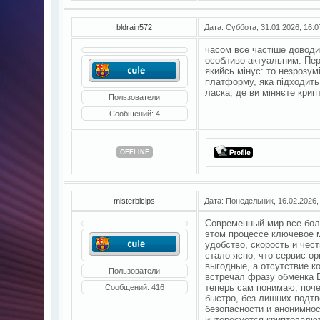
bldrain572
Дата: Суббота, 31.01.2026, 16:
часом все частіше доводи
особливо актуальним. Пер
якийсь мінус: то незрозум
платформу, яка підходить 
ласка, де ви міняєте кри
Пользователи
Сообщений:
4
OFFLINE
misterbicips
Дата: Понедельник, 16.02.2026,
Современный мир все бол
этом процессе ключевое м
удобство, скорость и чес
стало ясно, что сервис о
выгодные, а отсутствие к
Пользователи
встречал фразу обменка
теперь сам понимаю, поч
Сообщений:
416
быстро, без лишних подтв
безопасности и анонимно
интересуется криптовалю