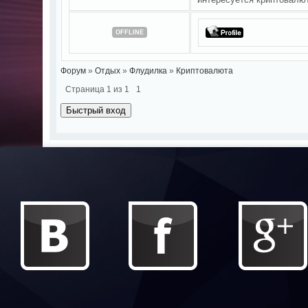
OFFLINE
Форум
»
Отдых
»
Флудилка
»
Криптовалюта
Страница
1
из
1
1