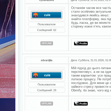
Останнім часом все часті
стало особливо актуальни
знаходився якийсь мінус: 
знайти платформу, яка під
будь ласка, де ви міняєт
Пользователи
сторінку кожні п’ять хвили
Сообщений:
62
OFFLINE
edvardjila
Дата: Суббота, 31.01.2026, 01:
Мій підхід до цього питанн
перспективу», а не на оди
таким варіантом: усе пра
логікою процесу. Не потр
послідовно. Для мене це 
Пользователи
зайвого стресу провести о
Obmify, бо знаю, чого від 
Сообщений:
29
OFFLINE