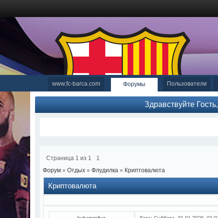
www.fc-barca.com
Пользователи
Форумы
Здравствуйте Гость
Страница
1
из
1
1
Форум
»
Отдых
»
Флудилка
»
Криптовалюта
Криптовалюта
kykanasliva
Дата: Суббота, 31.01.2026, 01: