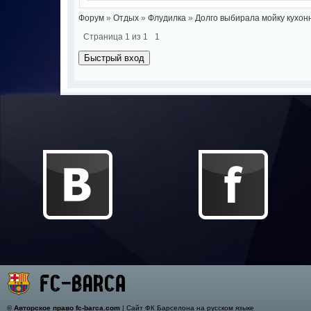
Форум
»
Отдых
»
Флудилка
»
Долго выбирала мойку кухон
Страница
1
из
1
1
©
Авторское право fc-barca.com
| Сайт ФК Барселона на русском языке