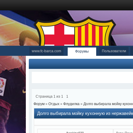
www.fc-barca.com
Пользователи
Форумы
Страница
1
из
1
1
Форум
»
Отдых
»
Флудилка
»
Долго выбирала мойку кухон
Долго выбирала мойку кухонную из нержавей
lkoskina920
Дата: Поне