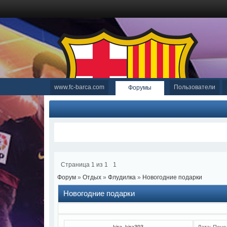
www.fc-barca.com
Пользователи
Форумы
Страница
1
из
1
1
Форум
»
Отдых
»
Флудилка
»
Новогодние подарки
Новогодние подарки
kira_kira393
Дата: Поне