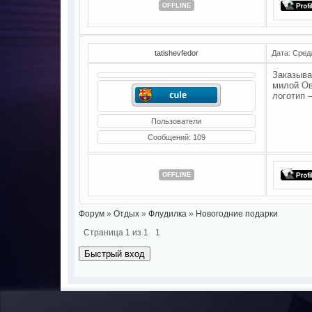
OFFLINE
tatishevfedor
Дата: Сред
Заказыв
милой Ов
логотип 
Пользователи
Сообщений:
109
OFFLINE
Форум
»
Отдых
»
Флудилка
»
Новогодние подарки
Страница
1
из
1
1