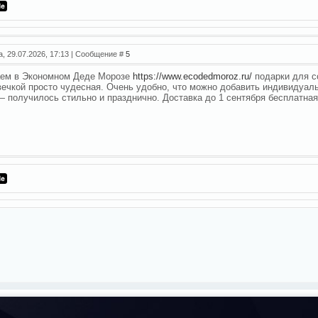
а, 29.07.2026, 17:13 | Сообщение #
5
аем в Экономном Деде Морозе
https://www.ecodedmoroz.ru/
подарки для со
ечкой просто чудесная. Очень удобно, что можно добавить индивидуа
— получилось стильно и празднично. Доставка до 1 сентября бесплатная