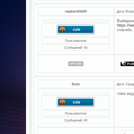
vladimir409089
Дата: Втор
Выбирали
https://w
спасибо,
Пользователи
Сообщений:
43
OFFLINE
Bunis
Дата: Сред
тоже ищу
Пользователи
Сообщений:
60