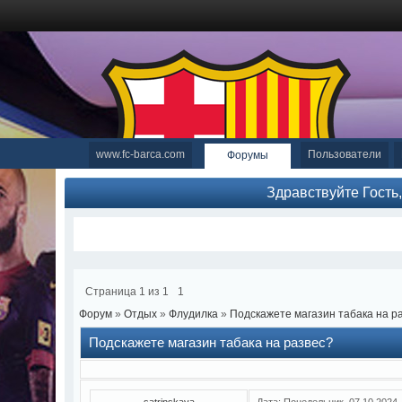
www.fc-barca.com
Пользователи
Форумы
Здравствуйте Гость
Страница
1
из
1
1
Форум
»
Отдых
»
Флудилка
»
Подскажете магазин табака на р
Подскажете магазин табака на развес?
satrinskaya
Дата: Понедельник, 07.10.2024,