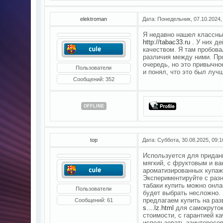
elektroman
Дата: Понедельник, 07.10.2024,
Я недавно нашел классны
http://tabac33.ru
. У них д
качеством. Я там пробова
различия между ними. Про
очередь, но это привычно
Пользователи
и понял, что это был луч
Сообщений:
352
OFFLINE
top
Дата: Суббота, 30.08.2025, 09:
Используется для придани
мягкий, с фруктовым и в
ароматизированных купажа
Экспериментируйте с раз
табаки купить можно онла
Пользователи
будет выбрать несложно.
предлагаем купить на раз
Сообщений:
61
s....lz.html
для самокруток
стоимости, с гарантией к
использовать заинтересо