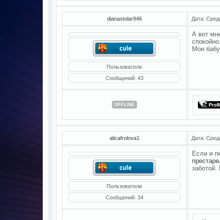
dianastolar946
Дата: Сред
А вот мн
спокойно
Мои бабу
Пользователи
Сообщений:
43
OFFLINE
alicafrolova1
Дата: Сред
Если и п
престаре
заботой.
Пользователи
Сообщений:
34