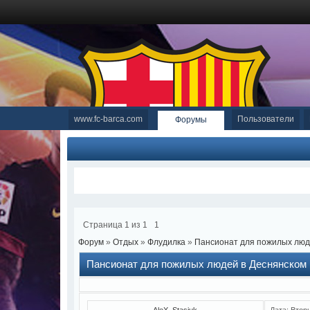
www.fc-barca.com
Пользователи
Форумы
Страница
1
из
1
1
Форум
»
Отдых
»
Флудилка
»
Пансионат для пожилых люд
Пансионат для пожилых людей в Деснянском 
AleX_Stasiuk
Дата: Втор