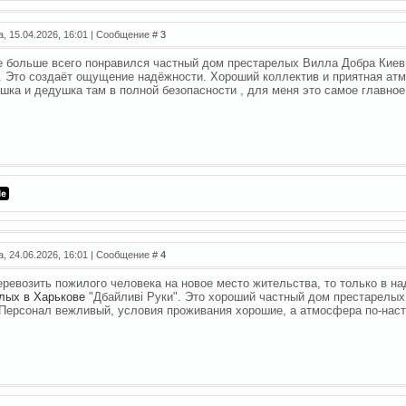
а, 15.04.2026, 16:01 | Сообщение #
3
е больше всего понравился частный дом престарелых Вилла Добра Кие
. Это создаёт ощущение надёжности. Хороший коллектив и приятная ат
шка и дедушка там в полной безопасности , для меня это самое главное
а, 24.06.2026, 16:01 | Сообщение #
4
еревозить пожилого человека на новое место жительства, то только в н
лых в Харькове
"Дбайливі Руки". Это хороший частный дом престарелы
 Персонал вежливый, условия проживания хорошие, а атмосфера по-нас