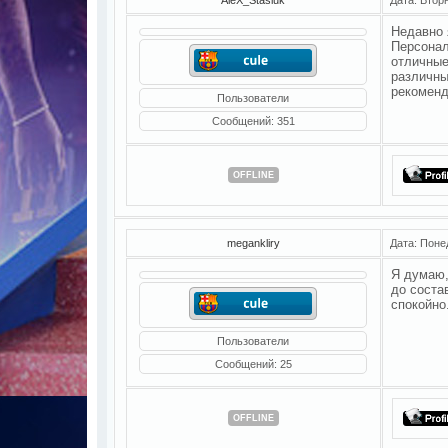
Недавно 
Персонал
отличные
различны
рекоменд
Пользователи
Сообщений:
351
OFFLINE
megankliry
Дата: Поне
Я думаю,
до соста
спокойно
Пользователи
Сообщений:
25
OFFLINE