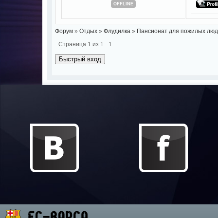
OFFLINE
Форум
»
Отдых
»
Флудилка
»
Пансионат для пожилых люд
Страница
1
из
1
1