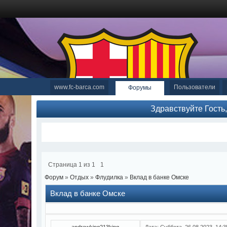
www.fc-barca.com
Пользователи
Форумы
Здравствуйте Гость
Страница
1
из
1
1
Форум
»
Отдых
»
Флудилка
»
Вклад в банке Омске
Вклад в банке Омске
andrewking213king
Дата: Суббота, 26.08.2023, 14: