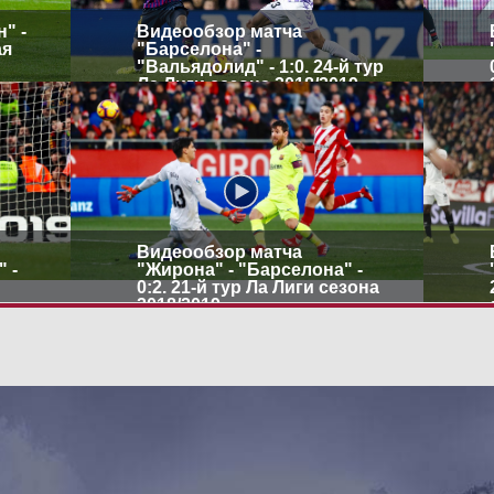
" -
Видеообзор матча
ая
"Барселона" -
"Вальядолид" - 1:0. 24-й тур
Ла Лиги сезона 2018/2019
Видеообзор матча
 -
"Жирона" - "Барселона" -
0:2. 21-й тур Ла Лиги сезона
2018/2019