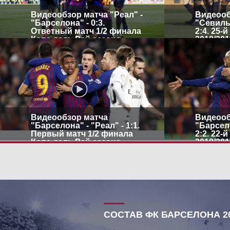
Видеообзор матча "Реал" -
Видеооб
"Барселона" - 0:3.
"Севилья
Ответный матч 1/2 финала
2:4. 25-
Копа дель Рей сезона
2018/201
2018/2019
Видеообзор матча
Видеооб
"Барселона" - "Реал" - 1:1.
"Барсело
Первый матч 1/2 финала
2:2. 22-
Копа дель Рей сезона
2018/201
2018/2019
СОСТАВ ФК БАРСЕЛОНА 20