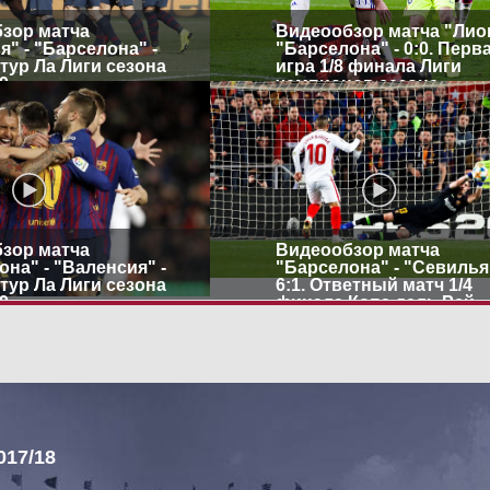
зор матча
Видеообзор матча "Лион
" - "Барселона" -
"Барселона" - 0:0. Перв
й тур Ла Лиги сезона
игра 1/8 финала Лиги
9
чемпионов сезона
2018/2019
зор матча
Видеообзор матча
на" - "Валенсия" -
"Барселона" - "Севилья"
й тур Ла Лиги сезона
6:1. Ответный матч 1/4
9
финала Копа дель Рей
сезона 2018/2019
17/18