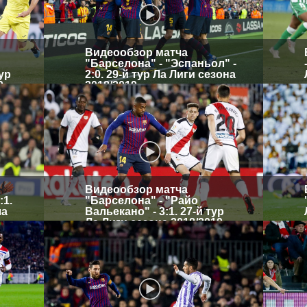
Видеообзор матча
"Барселона" - "Эспаньол" -
тур
2:0. 29-й тур Ла Лиги сезона
9
2018/2019
Видеообзор матча
:1.
"Барселона" - "Райо
ла
Вальекано" - 3:1. 27-й тур
Ла Лиги сезона 2018/2019