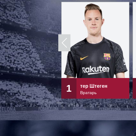
1
тер Штеген
Вратарь