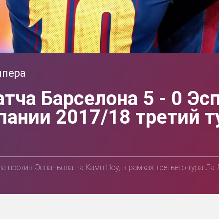
мпера
тча Барселона 5 - 0 Эс
ании 2017/18 третий т
 против Эспаньола на Камп Ноу, в рамках третьего тура Ла