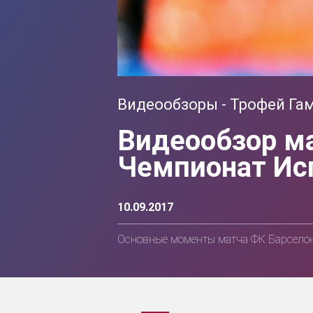
Видеообзоры - Трофей Га
Видеообзор ма
Чемпионат Исп
10.09.2017
Основные моменты матча ФК Барселона