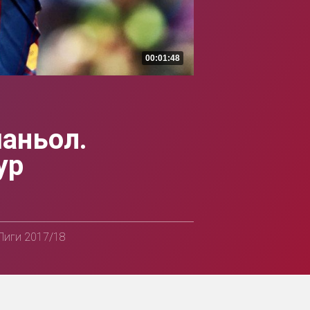
00:01:48
паньол.
ур
 Лиги 2017/18