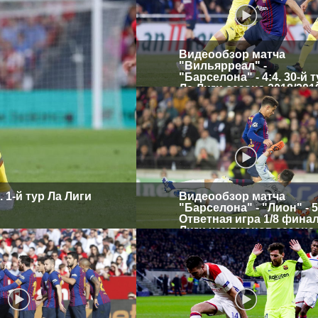
Видеообзор матча
"Вильярреал" -
"Барселона" - 4:4. 30-й 
Ла Лиги сезона 2018/201
 1-й тур Ла Лиги
Видеообзор матча
"Барселона" - "Лион" - 5
Ответная игра 1/8 фина
Лиги чемпионов сезона
2018/2019