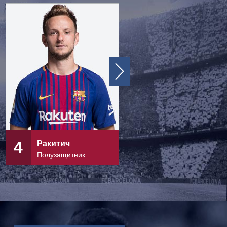
4
5
Ракитич
Бускетс
Полузащитник
Полузащитник